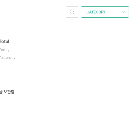
CATEGORY
Total
Today
Yesterday
글 보관함