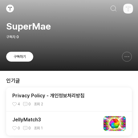
검색하기
티스토리
SuperMae
구독자
0
구독하기
신고하기 레이어
열기
인기글
Privacy Policy - 개인정보처리방침
4
0
조회
2
JellyMatch3
0
0
조회
1