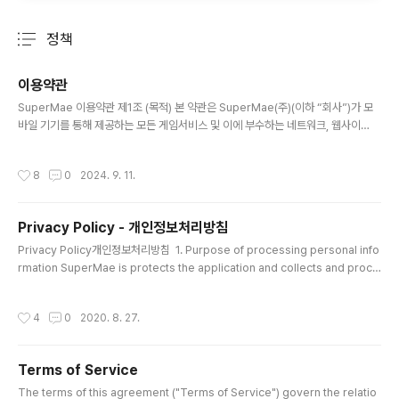
정책
분류 전체보기
주요 글 목록
이용약관
글 내용
SuperMae 이용약관 제1조 (목적) 본 약관은 SuperMae(주)(이하 “회사”)가 모
바일 기기를 통해 제공하는 모든 게임서비스 및 이에 부수하는 네트워크, 웹사이
트, 기타 서비스(이하 “서비스”)이용에 대한 회사와 회원 간의 권리와 의무, 책임사
항, 기타 필요한 사항을 규정함을 목적으로 합니다. 제2조 (용어의 정의) ① 본 약관
작성시간
8
0
2024. 9. 11.
에서 사용하는 용어의 정의는 아래와 같습니다. “회원”이라 함은 본 약관에 따라 이
용계약을 체결하고, 회사가 제공하는 서비스를 이용하는 자를 의미합니다. “임시회
원”이란 계정정보를 외부계정과 연동 또는 인증을 하지 않거나 게스트 로그인을 통
Privacy Policy - 개인정보처리방침
해 서비스를 이용하는 회원을 의미합니다. “모바일 기기”란 네트워크를 통해 콘텐츠
글 내용
를 다운로드 받거나 설치하여 사용할 수 있는 기기로서..
Privacy Policy개인정보처리방침 1. Purpose of processing personal info
rmation SuperMae is protects the application and collects and proce
sses other mobile data 1. 개인 정보 처리 목적 슈퍼매는 구글 라이선스가 정상
적으로 발급된 앱인지 여부 그 외의 어떠한 자료도 수집 및 처리하지 않습니다. 2. Cr
작성시간
4
0
2020. 8. 27.
eating an item of personal information to processSuperMae is proce
ssing the following personal information items.- Required items: Coo
kies 2. 처리 할 개인 정보 항목 생성슈퍼매는 다음과..
Terms of Service
글 내용
The terms of this agreement ("Terms of Service") govern the relatio