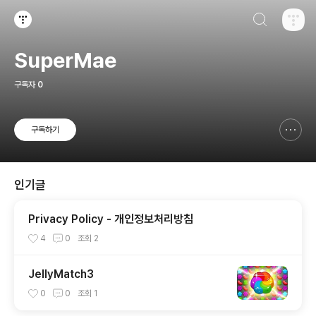
검색하기
티스토리
SuperMae
구독자
0
구독하기
신고하기 레이어
열기
인기글
Privacy Policy - 개인정보처리방침
4
0
조회
2
JellyMatch3
0
0
조회
1