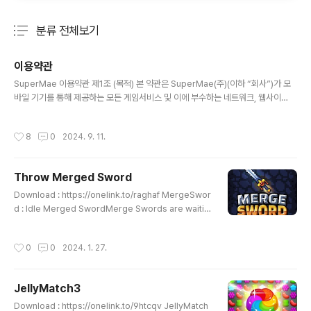
분류 전체보기
주요 글 목록
이용약관
글 내용
SuperMae 이용약관 제1조 (목적) 본 약관은 SuperMae(주)(이하 “회사”)가 모
바일 기기를 통해 제공하는 모든 게임서비스 및 이에 부수하는 네트워크, 웹사이
트, 기타 서비스(이하 “서비스”)이용에 대한 회사와 회원 간의 권리와 의무, 책임사
항, 기타 필요한 사항을 규정함을 목적으로 합니다. 제2조 (용어의 정의) ① 본 약관
작성시간
8
0
2024. 9. 11.
에서 사용하는 용어의 정의는 아래와 같습니다. “회원”이라 함은 본 약관에 따라 이
용계약을 체결하고, 회사가 제공하는 서비스를 이용하는 자를 의미합니다. “임시회
원”이란 계정정보를 외부계정과 연동 또는 인증을 하지 않거나 게스트 로그인을 통
Throw Merged Sword
해 서비스를 이용하는 회원을 의미합니다. “모바일 기기”란 네트워크를 통해 콘텐츠
글 내용
를 다운로드 받거나 설치하여 사용할 수 있는 기기로서..
Download : https://onelink.to/raghaf ‎MergeSwor
d : Idle Merged Sword‎Merge Swords are waitin
g for you. Build a sword and synthesize and stre
ngthen. Build various swords to defeat various
작성시간
0
0
2024. 1. 27.
monsters and earn coins. You can make even m
ore powerful swords! A simple neglect-raising
game that can be played even if you look at iap
JellyMatch3
ps.apple.com
글 내용
Download : https://onelink.to/9htcqv JellyMatch