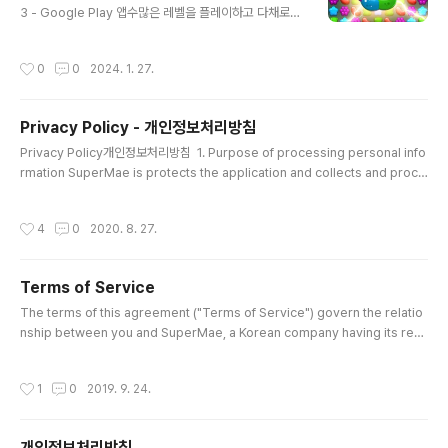
3 - Google Play 앱수많은 레벨을 플레이하고 다채로운
젤리로 중독성 있는 퍼즐을 풀어보세요!play.google.co
m
작성시간
0
0
2024. 1. 27.
Privacy Policy - 개인정보처리방침
글 내용
Privacy Policy개인정보처리방침 1. Purpose of processing personal info
rmation SuperMae is protects the application and collects and proce
sses other mobile data 1. 개인 정보 처리 목적 슈퍼매는 구글 라이선스가 정상
적으로 발급된 앱인지 여부 그 외의 어떠한 자료도 수집 및 처리하지 않습니다. 2. Cr
작성시간
4
0
2020. 8. 27.
eating an item of personal information to processSuperMae is proce
ssing the following personal information items.- Required items: Coo
kies 2. 처리 할 개인 정보 항목 생성슈퍼매는 다음과..
Terms of Service
글 내용
The terms of this agreement ("Terms of Service") govern the relatio
nship between you and SuperMae, a Korean company having its regi
stered office at Seoul, South Korea, (hereinafter "SuperMae" or "U
s" or "We") regarding your use of SuperMae's games, websites an
작성시간
1
0
2019. 9. 24.
d related services (the "Service"). Use of the Service is also govern
ed by SuperMae's Privacy Policy and other relevant policies, which a
r..
개인정보처리방침