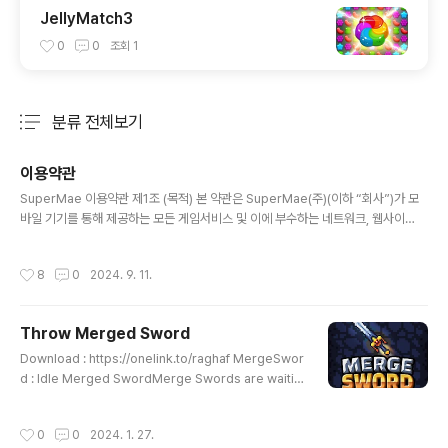
JellyMatch3
0
0
조회
1
분류 전체보기
주요 글 목록
이용약관
글 내용
SuperMae 이용약관 제1조 (목적) 본 약관은 SuperMae(주)(이하 “회사”)가 모
바일 기기를 통해 제공하는 모든 게임서비스 및 이에 부수하는 네트워크, 웹사이
트, 기타 서비스(이하 “서비스”)이용에 대한 회사와 회원 간의 권리와 의무, 책임사
항, 기타 필요한 사항을 규정함을 목적으로 합니다. 제2조 (용어의 정의) ① 본 약관
작성시간
8
0
2024. 9. 11.
에서 사용하는 용어의 정의는 아래와 같습니다. “회원”이라 함은 본 약관에 따라 이
용계약을 체결하고, 회사가 제공하는 서비스를 이용하는 자를 의미합니다. “임시회
원”이란 계정정보를 외부계정과 연동 또는 인증을 하지 않거나 게스트 로그인을 통
Throw Merged Sword
해 서비스를 이용하는 회원을 의미합니다. “모바일 기기”란 네트워크를 통해 콘텐츠
글 내용
를 다운로드 받거나 설치하여 사용할 수 있는 기기로서..
Download : https://onelink.to/raghaf ‎MergeSwor
d : Idle Merged Sword‎Merge Swords are waitin
g for you. Build a sword and synthesize and stre
ngthen. Build various swords to defeat various
작성시간
0
0
2024. 1. 27.
monsters and earn coins. You can make even m