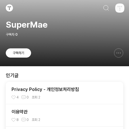
검색하기
티스토리
SuperMae
구독자
0
구독하기
신고하기 레이어
열기
인기글
Privacy Policy - 개인정보처리방침
4
0
조회
2
이용약관
8
0
조회
2