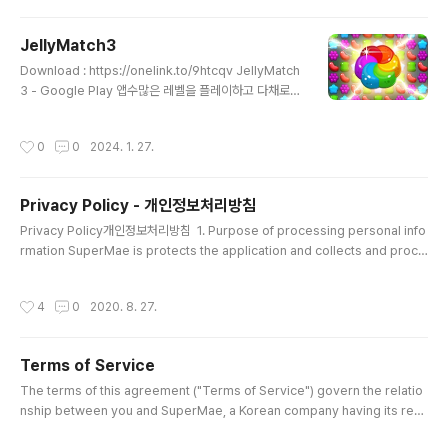
ore powerful swords! A simple neglect-raising
game that can be played even if you look at iap
JellyMatch3
ps.apple.com
글 내용
Download : https://onelink.to/9htcqv JellyMatch
3 - Google Play 앱수많은 레벨을 플레이하고 다채로운
젤리로 중독성 있는 퍼즐을 풀어보세요!play.google.co
m
작성시간
0
0
2024. 1. 27.
Privacy Policy - 개인정보처리방침
글 내용
Privacy Policy개인정보처리방침 1. Purpose of processing personal info
rmation SuperMae is protects the application and collects and proce
sses other mobile data 1. 개인 정보 처리 목적 슈퍼매는 구글 라이선스가 정상
적으로 발급된 앱인지 여부 그 외의 어떠한 자료도 수집 및 처리하지 않습니다. 2. Cr
작성시간
4
0
2020. 8. 27.
eating an item of personal information to processSuperMae is proce
ssing the following personal information items.- Required items: Coo
kies 2. 처리 할 개인 정보 항목 생성슈퍼매는 다음과..
Terms of Service
글 내용
The terms of this agreement ("Terms of Service") govern the relatio
nship between you and SuperMae, a Korean company having its regi
stered office at Seoul, South Korea, (hereinafter "SuperMae" or "U