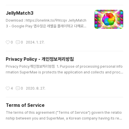
ore powerful swords! A simple neglect-raising
game that can be played even if you look at iap
JellyMatch3
ps.apple.com
글 내용
Download : https://onelink.to/9htcqv JellyMatch
3 - Google Play 앱수많은 레벨을 플레이하고 다채로운
젤리로 중독성 있는 퍼즐을 풀어보세요!play.google.co
m
작성시간
0
0
2024. 1. 27.
Privacy Policy - 개인정보처리방침
글 내용
Privacy Policy개인정보처리방침 1. Purpose of processing personal info
rmation SuperMae is protects the application and collects and proce
sses other mobile data 1. 개인 정보 처리 목적 슈퍼매는 구글 라이선스가 정상
적으로 발급된 앱인지 여부 그 외의 어떠한 자료도 수집 및 처리하지 않습니다. 2. Cr
작성시간
4
0
2020. 8. 27.
eating an item of personal information to processSuperMae is proce
ssing the following personal information items.- Required items: Coo
kies 2. 처리 할 개인 정보 항목 생성슈퍼매는 다음과..
Terms of Service
글 내용
The terms of this agreement ("Terms of Service") govern the relatio
nship between you and SuperMae, a Korean company having its regi
stered office at Seoul, South Korea, (hereinafter "SuperMae" or "U