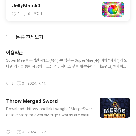
JellyMatch3
0
0
조회
1
분류 전체보기
주요 글 목록
이용약관
글 내용
SuperMae 이용약관 제1조 (목적) 본 약관은 SuperMae(주)(이하 “회사”)가 모
바일 기기를 통해 제공하는 모든 게임서비스 및 이에 부수하는 네트워크, 웹사이
트, 기타 서비스(이하 “서비스”)이용에 대한 회사와 회원 간의 권리와 의무, 책임사
항, 기타 필요한 사항을 규정함을 목적으로 합니다. 제2조 (용어의 정의) ① 본 약관
작성시간
8
0
2024. 9. 11.
에서 사용하는 용어의 정의는 아래와 같습니다. “회원”이라 함은 본 약관에 따라 이
용계약을 체결하고, 회사가 제공하는 서비스를 이용하는 자를 의미합니다. “임시회
원”이란 계정정보를 외부계정과 연동 또는 인증을 하지 않거나 게스트 로그인을 통
Throw Merged Sword
해 서비스를 이용하는 회원을 의미합니다. “모바일 기기”란 네트워크를 통해 콘텐츠
글 내용
를 다운로드 받거나 설치하여 사용할 수 있는 기기로서..
Download : https://onelink.to/raghaf ‎MergeSwor
d : Idle Merged Sword‎Merge Swords are waitin
g for you. Build a sword and synthesize and stre
ngthen. Build various swords to defeat various
작성시간
0
0
2024. 1. 27.
monsters and earn coins. You can make even m