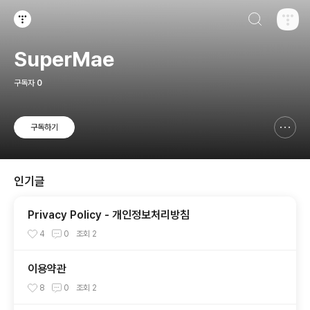
검색하기
티스토리
SuperMae
구독자
0
구독하기
신고하기 레이어
열기
인기글
Privacy Policy - 개인정보처리방침
4
0
조회
2
이용약관
8
0
조회
2